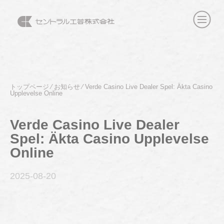
トップページ
⁄
お知らせ
⁄
Verde Casino Live Dealer Spel: Äkta Casino
Upplevelse Online
Verde Casino Live Dealer
Spel: Äkta Casino Upplevelse
Online
2025-08
-20