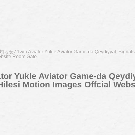
知らせ
⁄
1win Aviator Yukle Aviator Game-da Qeydiyyat, Signals,
ebsite Room Gate
ator Yukle Aviator Game-da Qeydi
Hilesi Motion Images Offcial Web