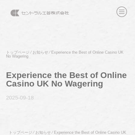
トップページ
⁄
お知らせ
⁄
Experience the Best of Online Casino UK
No Wagering
Experience the Best of Online
Casino UK No Wagering
2025-09
-18
トップページ
⁄
お知らせ
⁄
Experience the Best of Online Casino UK