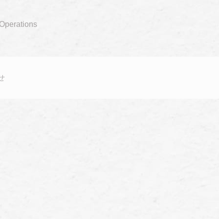
o Operations
せ