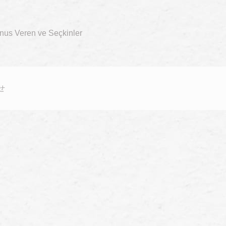
onus Veren ve Seçkinler
せ