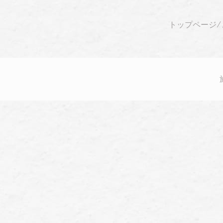
トップページ
⁄