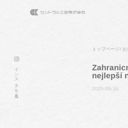
トップページ
⁄
お
Zahranicn
インスタを見る
nejlepší 
2025-09
-16