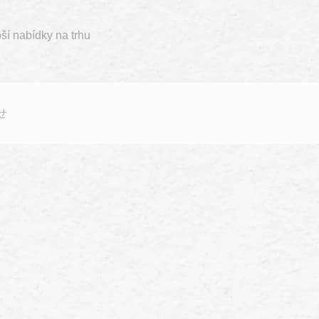
ší nabídky na trhu
せ