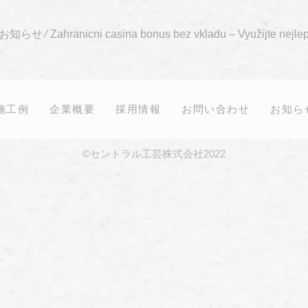
お知らせ
⁄
Zahranicni casina bonus bez vkladu – Využijte nejlep
施工例
企業概要
採用情報
お問い合わせ
お知ら
©セントラル工芸株式会社2022