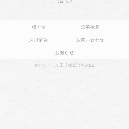
casino ?
施工例
企業概要
採用情報
お問い合わせ
お知らせ
©セントラル工芸株式会社2022