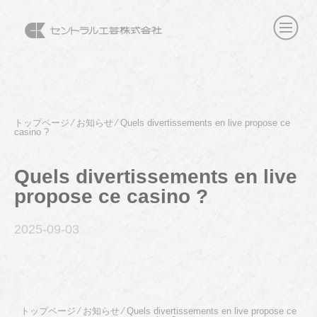
トップページ
⁄
お知らせ
⁄
Quels divertissements en live propose ce
casino ?
Quels divertissements en live
propose ce casino ?
2025-09
-03
トップページ
⁄
お知らせ
⁄
Quels divertissements en live propose ce