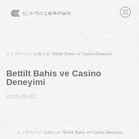
トップページ
⁄
お知らせ
⁄
Bettilt Bahis ve Casino Deneyimi
Bettilt Bahis ve Casino
Deneyimi
2025-09
-02
トップページ
⁄
お知らせ
⁄
Bettilt Bahis ve Casino Deneyimi