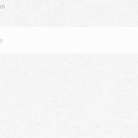
tch
せ